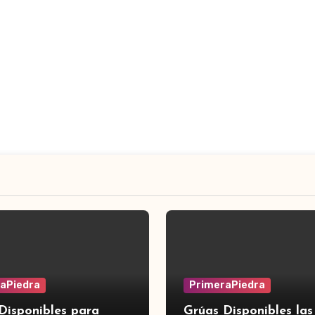
aPiedra
PrimeraPiedra
Disponibles para
Grúas Disponibles las