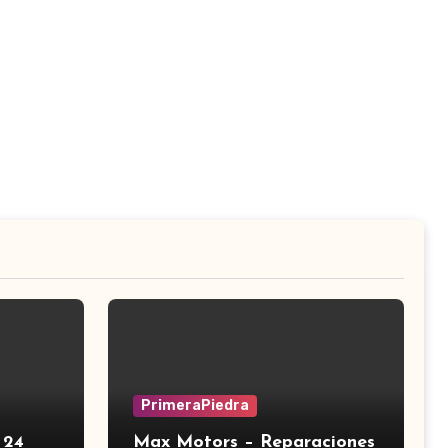
PrimeraPiedra
 24
Max Motors – Reparaciones