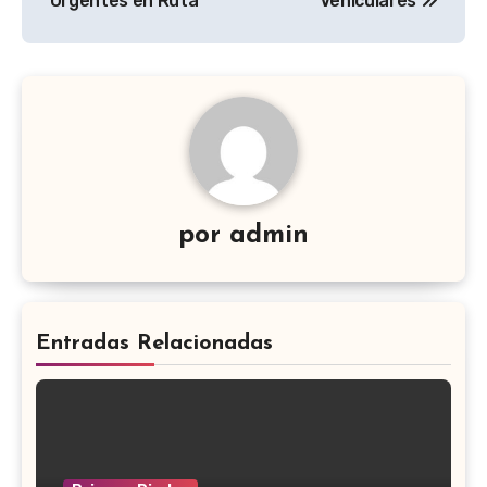
entradas
Urgentes en Ruta
Vehiculares
por
admin
Entradas Relacionadas